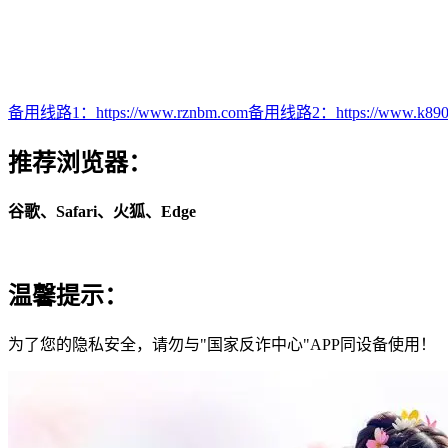
备用线路
1
：
https://www.rznbm.com
备用线路
2
：
https://www.k89
推荐浏览器：
谷歌、Safari、火狐、Edge
温馨提示：
为了您的隐私安全，请勿与"国家反诈中心"APP同设备使用！