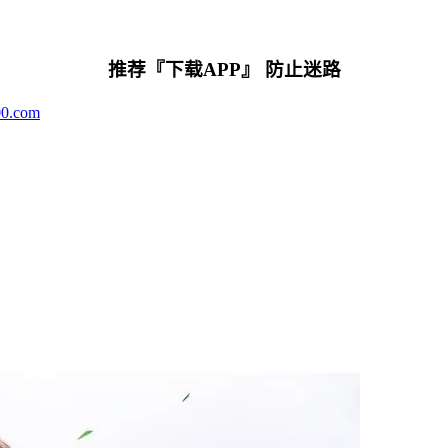
推荐『下载APP』 防止迷路
00.com