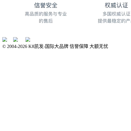
© 2004-
2026
K8凯发-国际大品牌 信誉保障 大额无忧