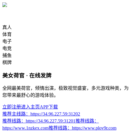
真人
体育
电子
电竞
捕鱼
棋牌
美女荷官 · 在线发牌
全网最美荷官，倾情出演，极致视觉盛宴，多元游戏种类，为
您带来最舒心的游戏体验。
立即注册
进入主页
APP下载
推荐主线路：
https://34.96.227.59:31202
推荐线路：
https://34.96.227.59:31201
推荐线路：
https://www.1nzkex.com
推荐线路：
https://www.plov9r.com