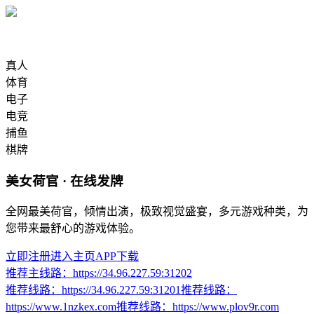
真人
体育
电子
电竞
捕鱼
棋牌
美女荷官 · 在线发牌
全网最美荷官，倾情出演，极致视觉盛宴，多元游戏种类，为
您带来最舒心的游戏体验。
立即注册
进入主页
APP下载
推荐主线路：
https://34.96.227.59:31202
推荐线路：
https://34.96.227.59:31201
推荐线路：
https://www.1nzkex.com
推荐线路：
https://www.plov9r.com